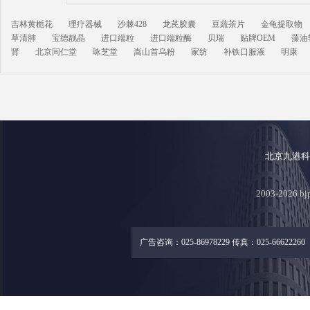
吉林黄栀花
理疗器械
沙棘428
龙芪胶囊
豆蔬茶片
金龟提取物
草清肺
宝德靓晶
进口端粒
进口端粒酶
贝瑞
贴牌OEM
藻油
肾
北京同仁堂
咏芝堂
嵩山首乌粉
家纺
补铁口服液
明康
北京九港
2003-2026
广告咨询：025-86978229 传真：025-66622260